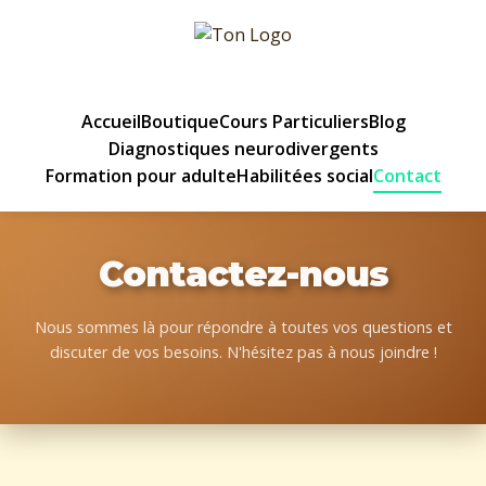
Accueil
Boutique
Cours Particuliers
Blog
Diagnostiques neurodivergents
Formation pour adulte
Habilitées social
Contact
Contactez-nous
Nous sommes là pour répondre à toutes vos questions et
discuter de vos besoins. N'hésitez pas à nous joindre !