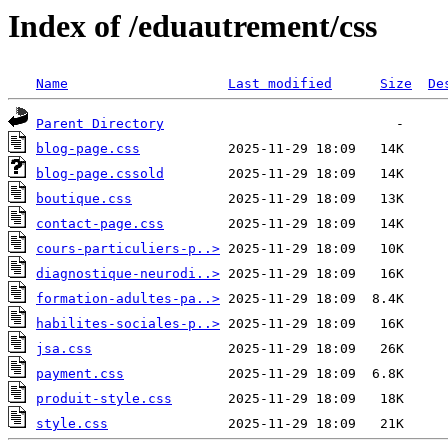
Index of /eduautrement/css
Name
Last modified
Size
De
Parent Directory
blog-page.css
blog-page.cssold
boutique.css
contact-page.css
cours-particuliers-p..>
diagnostique-neurodi..>
formation-adultes-pa..>
habilites-sociales-p..>
jsa.css
payment.css
produit-style.css
style.css