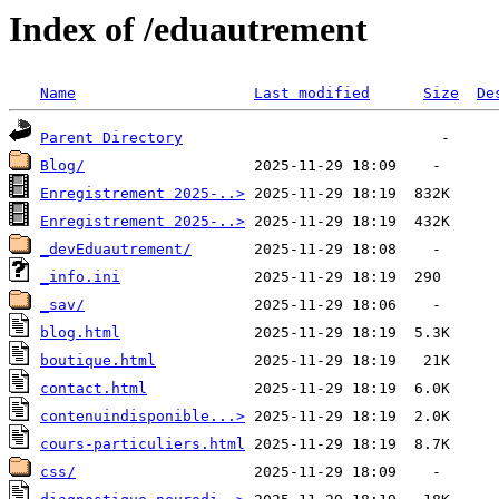
Index of /eduautrement
Name
Last modified
Size
De
Parent Directory
Blog/
Enregistrement 2025-..>
Enregistrement 2025-..>
_devEduautrement/
_info.ini
_sav/
blog.html
boutique.html
contact.html
contenuindisponible...>
cours-particuliers.html
css/